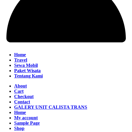
Home
Travel
Sewa Mobil
Paket Wisata
Tentang Kami
About
Cart
Checkout
Contact
GALERY UNIT CALISTA TRANS
Home
My account
Sample Page
Shop