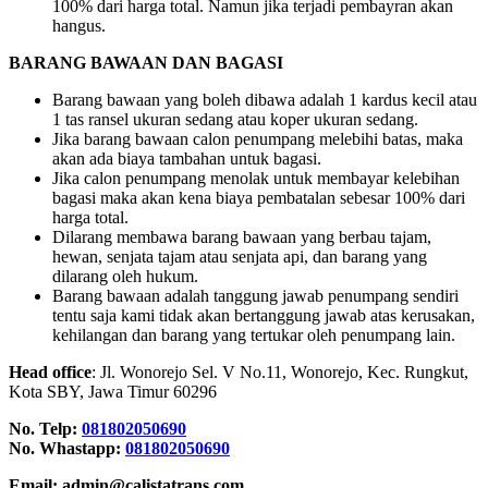
100% dari harga total. Namun jika terjadi pembayran akan
hangus.
BARANG BAWAAN DAN BAGASI
Barang bawaan yang boleh dibawa adalah 1 kardus kecil atau
1 tas ransel ukuran sedang atau koper ukuran sedang.
Jika barang bawaan calon penumpang melebihi batas, maka
akan ada biaya tambahan untuk bagasi.
Jika calon penumpang menolak untuk membayar kelebihan
bagasi maka akan kena biaya pembatalan sebesar 100% dari
harga total.
Dilarang membawa barang bawaan yang berbau tajam,
hewan, senjata tajam atau senjata api, dan barang yang
dilarang oleh hukum.
Barang bawaan adalah tanggung jawab penumpang sendiri
tentu saja kami tidak akan bertanggung jawab atas kerusakan,
kehilangan dan barang yang tertukar oleh penumpang lain.
Head office
: Jl. Wonorejo Sel. V No.11, Wonorejo, Kec. Rungkut,
Kota SBY, Jawa Timur 60296
No. Telp:
081802050690
No. Whastapp:
081802050690
Email: admin@calistatrans.com