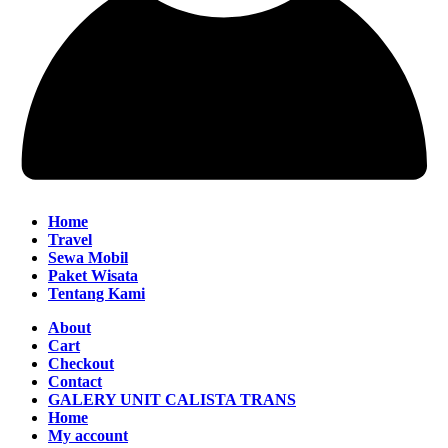
Home
Travel
Sewa Mobil
Paket Wisata
Tentang Kami
About
Cart
Checkout
Contact
GALERY UNIT CALISTA TRANS
Home
My account