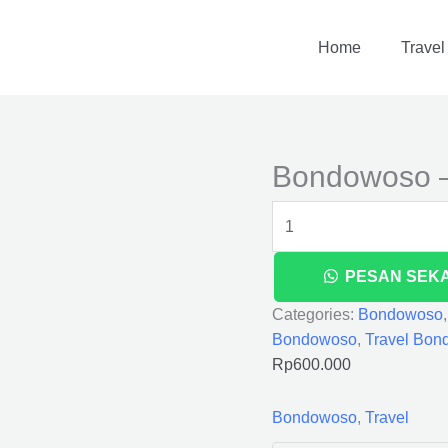
Bondowoso
-
Home
Travel
Banjar
quantity
Bondowoso –
PESAN SEK
Categories:
Bondowoso
Bondowoso
,
Travel Bon
Rp
600.000
Bondowoso
,
Travel