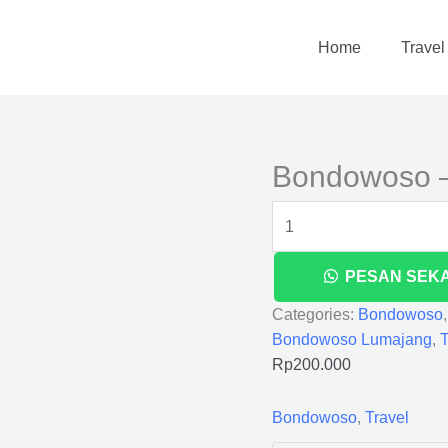
Bondowoso
-
Home
Travel
Lumajang
quantity
Bondowoso 
PESAN SEK
Categories:
Bondowoso
Bondowoso Lumajang
,
T
Rp
200.000
Bondowoso
,
Travel