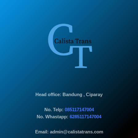
Head office
: Bandung , Ciparay
No. Telp:
085117147004
No. Whastapp:
6285117147004
Email: admin@calistatrans.com