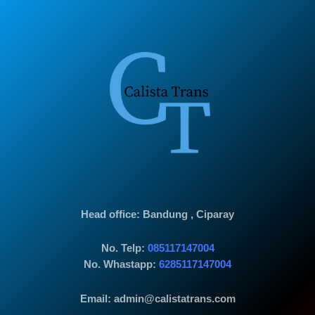
Head office
: Bandung , Ciparay
No. Telp:
085117147004
No. Whastapp:
6285117147004
Email: admin@calistatrans.com