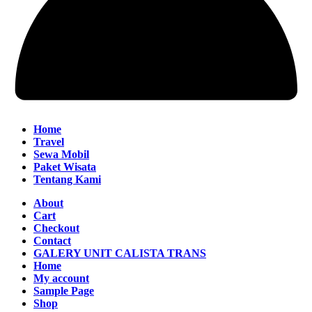
Home
Travel
Sewa Mobil
Paket Wisata
Tentang Kami
About
Cart
Checkout
Contact
GALERY UNIT CALISTA TRANS
Home
My account
Sample Page
Shop