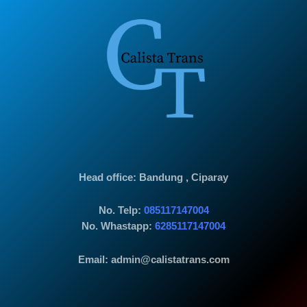
Head office
: Bandung , Ciparay
No. Telp:
085117147004
No. Whastapp:
6285117147004
Email: admin@calistatrans.com