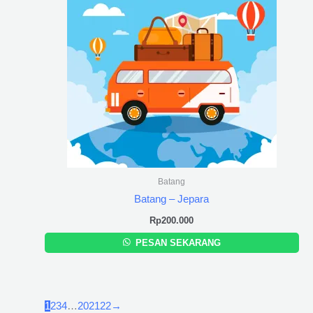
Batang
Batang – Jepara
Rp
200.000
PESAN SEKARANG
1
2
3
4
…
20
21
22
→