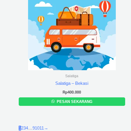
Salatiga
Salatiga – Bekasi
Rp
400.000
PESAN SEKARANG
1
2
3
4
…
9
10
11
→