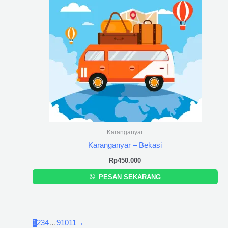
Karanganyar
Karanganyar – Bekasi
Rp
450.000
PESAN SEKARANG
1
2
3
4
…
9
10
11
→