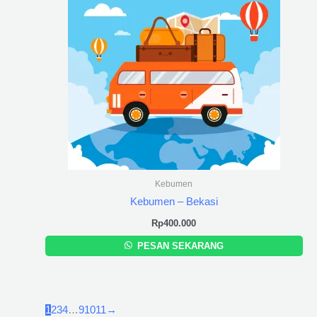
Kebumen
Kebumen – Bekasi
Rp
400.000
PESAN SEKARANG
1
2
3
4
…
9
10
11
→