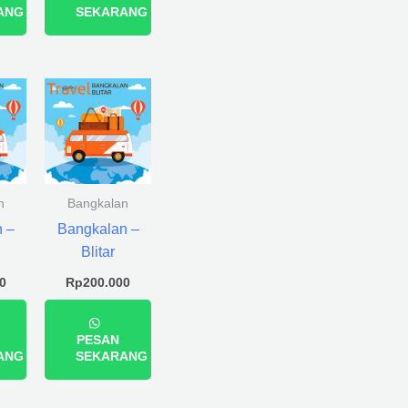
ANG
SEKARANG
n
Bangkalan
 –
Bangkalan –
Blitar
0
Rp
200.000
PESAN
ANG
SEKARANG