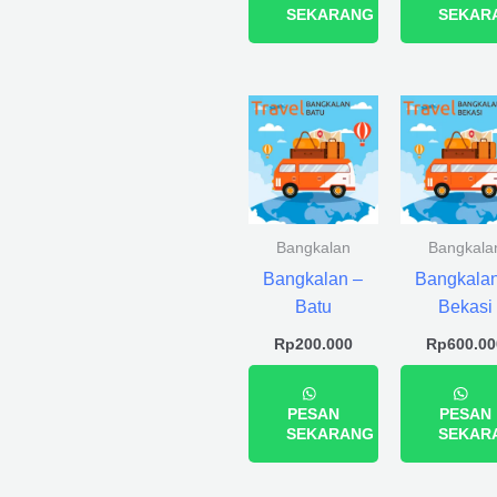
SEKARANG
SEKAR
Bangkalan
Bangkala
Bangkalan –
Bangkalan
Batu
Bekasi
Rp
200.000
Rp
600.00
PESAN
PESAN
SEKARANG
SEKAR