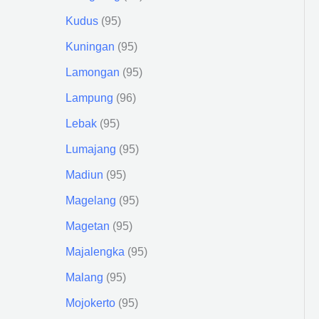
Kudus
95
Kuningan
95
Lamongan
95
Lampung
96
Lebak
95
Lumajang
95
Madiun
95
Magelang
95
Magetan
95
Majalengka
95
Malang
95
Mojokerto
95