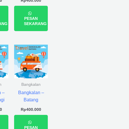
0
Rp
400.000
PESAN
ANG
SEKARANG
n
Bangkalan
 –
Bangkalan –
gi
Batang
0
Rp
400.000
PESAN