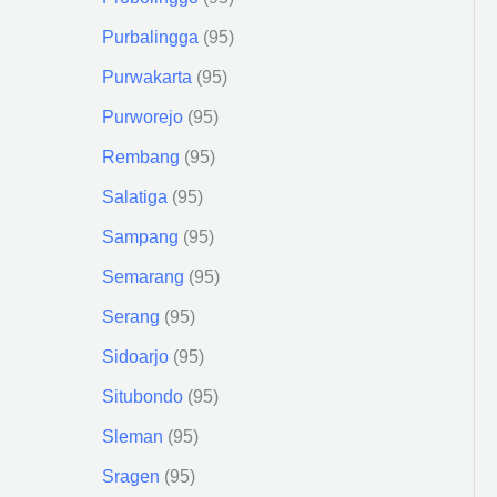
Purbalingga
95
Purwakarta
95
Purworejo
95
Rembang
95
Salatiga
95
Sampang
95
Semarang
95
Serang
95
Sidoarjo
95
Situbondo
95
Sleman
95
Sragen
95