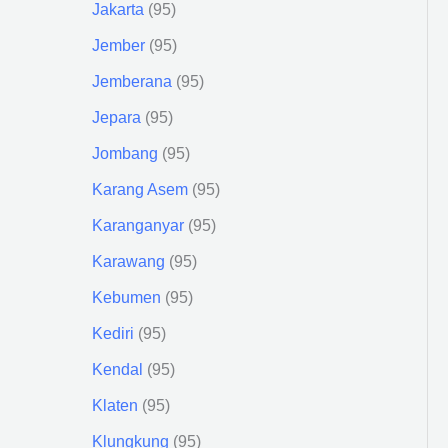
Jakarta
95
Jember
95
Jemberana
95
Jepara
95
Jombang
95
Karang Asem
95
Karanganyar
95
Karawang
95
Kebumen
95
Kediri
95
Kendal
95
Klaten
95
Klungkung
95