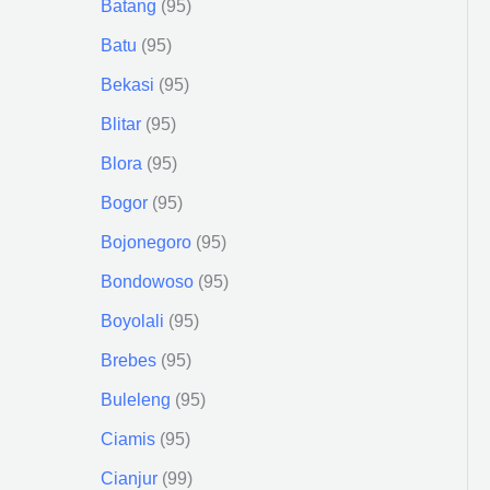
Batang
95
Batu
95
Bekasi
95
Blitar
95
Blora
95
Bogor
95
Bojonegoro
95
Bondowoso
95
Boyolali
95
Brebes
95
Buleleng
95
Ciamis
95
Cianjur
99