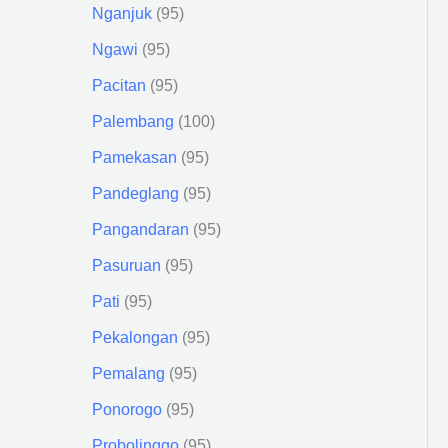
Nganjuk
95
Ngawi
95
Pacitan
95
Palembang
100
Pamekasan
95
Pandeglang
95
Pangandaran
95
Pasuruan
95
Pati
95
Pekalongan
95
Pemalang
95
Ponorogo
95
Probolinggo
95