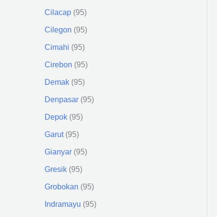
Cilacap
95
Cilegon
95
Cimahi
95
Cirebon
95
Demak
95
Denpasar
95
Depok
95
Garut
95
Gianyar
95
Gresik
95
Grobokan
95
Indramayu
95