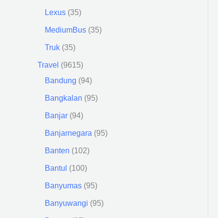
Lexus
35
MediumBus
35
Truk
35
Travel
9615
Bandung
94
Bangkalan
95
Banjar
94
Banjarnegara
95
Banten
102
Bantul
100
Banyumas
95
Banyuwangi
95