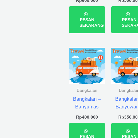
Rp
600.000
Rp
500.00
PESAN
PESAN
SEKARANG
SEKAR
Bangkalan
Bangkala
Bangkalan –
Bangkalan
Banyumas
Banyuwan
Rp
400.000
Rp
350.00
PESAN
PESAN