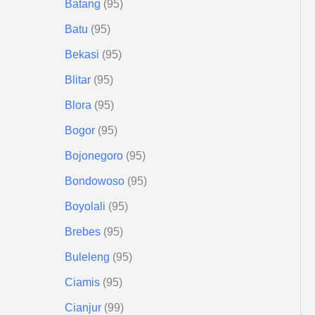
Batang
95
Batu
95
Bekasi
95
Blitar
95
Blora
95
Bogor
95
Bojonegoro
95
Bondowoso
95
Boyolali
95
Brebes
95
Buleleng
95
Ciamis
95
Cianjur
99