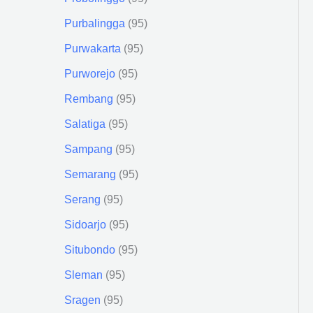
Purbalingga
95
Purwakarta
95
Purworejo
95
Rembang
95
Salatiga
95
Sampang
95
Semarang
95
Serang
95
Sidoarjo
95
Situbondo
95
Sleman
95
Sragen
95