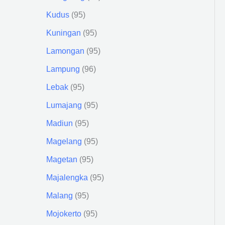
Kudus
95
Kuningan
95
Lamongan
95
Lampung
96
Lebak
95
Lumajang
95
Madiun
95
Magelang
95
Magetan
95
Majalengka
95
Malang
95
Mojokerto
95