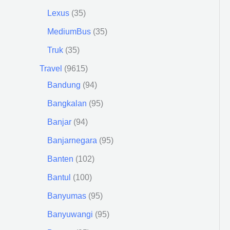
Lexus
35
MediumBus
35
Truk
35
Travel
9615
Bandung
94
Bangkalan
95
Banjar
94
Banjarnegara
95
Banten
102
Bantul
100
Banyumas
95
Banyuwangi
95