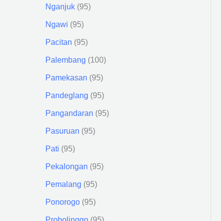
Nganjuk
95
Ngawi
95
Pacitan
95
Palembang
100
Pamekasan
95
Pandeglang
95
Pangandaran
95
Pasuruan
95
Pati
95
Pekalongan
95
Pemalang
95
Ponorogo
95
Probolinggo
95