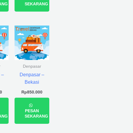
ANG
SEKARANG
r
Denpasar
 –
Denpasar –
Bekasi
0
Rp
850.000
PESAN
ANG
SEKARANG