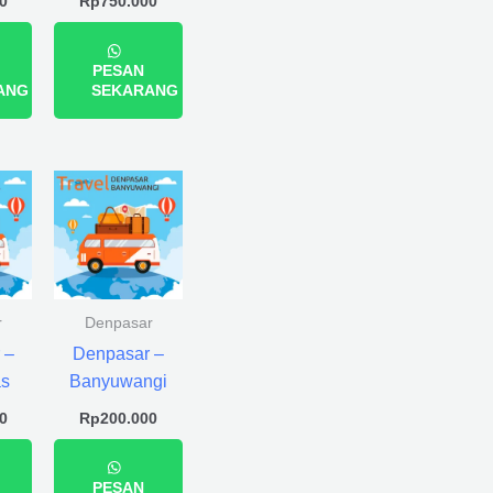
0
Rp
750.000
PESAN
ANG
SEKARANG
r
Denpasar
 –
Denpasar –
s
Banyuwangi
0
Rp
200.000
PESAN