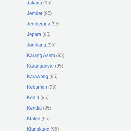
Jakarta
95
Jember
95
Jemberana
95
Jepara
95
Jombang
95
Karang Asem
95
Karanganyar
95
Karawang
95
Kebumen
95
Kediri
95
Kendal
95
Klaten
95
Klungkung
95