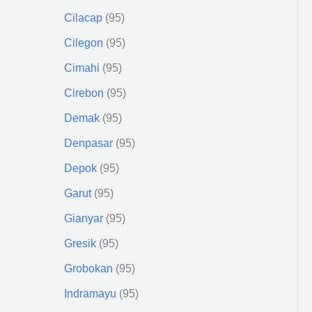
Cilacap
95
Cilegon
95
Cimahi
95
Cirebon
95
Demak
95
Denpasar
95
Depok
95
Garut
95
Gianyar
95
Gresik
95
Grobokan
95
Indramayu
95