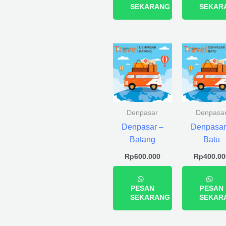
SEKARANG
SEKAR
Denpasar
Denpasa
Denpasar –
Denpasar
Batang
Batu
Rp
600.000
Rp
400.00
PESAN
PESAN
SEKARANG
SEKAR