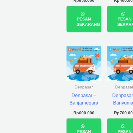
Rp
850.000
Rp
400.00
PESAN
PESAN
SEKARANG
SEKAR
Denpasar
Denpasa
Denpasar –
Denpasar
Banjarnegara
Banyuma
Rp
600.000
Rp
700.00
PESAN
PESAN