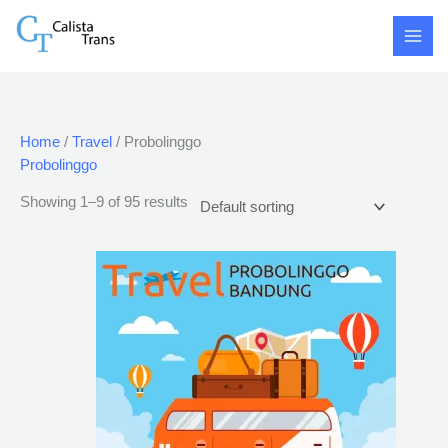
Skip
S
9
3
3
9
9
3
9
9
9
9
9
3
9
9
9
9
9
9
9
9
9
9
9
9
9
9
9
9
3
9
9
9
9
9
9
1
9
9
9
9
1
9
9
9
9
9
9
9
9
1
9
9
9
9
9
9
9
9
9
9
9
9
9
9
9
9
9
9
9
9
9
9
9
9
9
9
9
9
9
9
2
9
9
9
9
9
9
9
9
9
9
9
9
9
9
9
9
9
9
3
9
9
1
9
9
9
9
3
9
9
9
to
e
5
5
5
5
5
6
5
5
5
5
5
5
5
5
6
5
5
4
5
5
5
5
5
5
5
5
9
5
5
5
5
5
5
5
5
0
5
5
5
5
4
5
5
4
5
5
5
5
5
0
5
4
5
5
5
4
5
5
6
5
5
5
5
5
5
5
5
5
5
5
5
5
5
5
5
5
5
5
5
5
6
5
5
5
5
5
5
5
5
5
5
5
5
5
5
5
5
5
5
5
5
5
0
5
5
5
5
5
5
5
5
content
a
p
p
p
p
p
p
p
p
p
p
p
p
p
p
1
p
p
p
p
p
p
p
p
p
p
p
p
p
p
p
p
p
p
p
p
0
p
p
p
p
p
p
p
p
p
p
p
p
p
2
p
p
p
p
p
p
p
p
p
p
p
p
p
p
p
p
p
p
p
p
p
p
p
p
p
p
p
p
p
p
0
p
p
p
p
p
p
p
p
p
p
p
p
p
p
p
p
p
p
p
p
p
0
p
p
p
p
p
p
p
p
r
r
r
r
r
r
r
r
r
r
r
r
r
r
r
5
r
r
r
r
r
r
r
r
r
r
r
r
r
r
r
r
r
r
r
r
p
r
r
r
r
r
r
r
r
r
r
r
r
r
p
r
r
r
r
r
r
r
r
r
r
r
r
r
r
r
r
r
r
r
r
r
r
r
r
r
r
r
r
r
r
p
r
r
r
r
r
r
r
r
r
r
r
r
r
r
r
r
r
r
r
r
r
p
r
r
r
r
r
r
r
r
c
o
o
o
o
o
o
o
o
o
o
o
o
o
o
p
o
o
o
o
o
o
o
o
o
o
o
o
o
o
o
o
o
o
o
o
r
o
o
o
o
o
o
o
o
o
o
o
o
o
r
o
o
o
o
o
o
o
o
o
o
o
o
o
o
o
o
o
o
o
o
o
o
o
o
o
o
o
o
o
o
r
o
o
o
o
o
o
o
o
o
o
o
o
o
o
o
o
o
o
o
o
o
r
o
o
o
o
o
o
o
o
Home
/
Travel
/ Probolinggo
h
d
d
d
d
d
d
d
d
d
d
d
d
d
d
r
d
d
d
d
d
d
d
d
d
d
d
d
d
d
d
d
d
d
d
d
o
d
d
d
d
d
d
d
d
d
d
d
d
d
o
d
d
d
d
d
d
d
d
d
d
d
d
d
d
d
d
d
d
d
d
d
d
d
d
d
d
d
d
d
d
o
d
d
d
d
d
d
d
d
d
d
d
d
d
d
d
d
d
d
d
d
d
o
d
d
d
d
d
d
d
d
Probolinggo
u
u
u
u
u
u
u
u
u
u
u
u
u
u
o
u
u
u
u
u
u
u
u
u
u
u
u
u
u
u
u
u
u
u
u
d
u
u
u
u
u
u
u
u
u
u
u
u
u
d
u
u
u
u
u
u
u
u
u
u
u
u
u
u
u
u
u
u
u
u
u
u
u
u
u
u
u
u
u
u
d
u
u
u
u
u
u
u
u
u
u
u
u
u
u
u
u
u
u
u
u
u
d
u
u
u
u
u
u
u
u
Showing 1–9 of 95 results
c
c
c
c
c
c
c
c
c
c
c
c
c
c
d
c
c
c
c
c
c
c
c
c
c
c
c
c
c
c
c
c
c
c
c
u
c
c
c
c
c
c
c
c
c
c
c
c
c
u
c
c
c
c
c
c
c
c
c
c
c
c
c
c
c
c
c
c
c
c
c
c
c
c
c
c
c
c
c
c
u
c
c
c
c
c
c
c
c
c
c
c
c
c
c
c
c
c
c
c
c
c
u
c
c
c
c
c
c
c
c
t
t
t
t
t
t
t
t
t
t
t
t
t
t
u
t
t
t
t
t
t
t
t
t
t
t
t
t
t
t
t
t
t
t
t
c
t
t
t
t
t
t
t
t
t
t
t
t
t
c
t
t
t
t
t
t
t
t
t
t
t
t
t
t
t
t
t
t
t
t
t
t
t
t
t
t
t
t
t
t
c
t
t
t
t
t
t
t
t
t
t
t
t
t
t
t
t
t
t
t
t
t
c
t
t
t
t
t
t
t
t
s
s
s
s
s
s
s
s
s
s
s
s
s
s
c
s
s
s
s
s
s
s
s
s
s
s
s
s
s
s
s
s
s
s
s
t
s
s
s
s
s
s
s
s
s
s
s
s
s
t
s
s
s
s
s
s
s
s
s
s
s
s
s
s
s
s
s
s
s
s
s
s
s
s
s
s
s
s
s
s
t
s
s
s
s
s
s
s
s
s
s
s
s
s
s
s
s
s
s
s
s
s
t
s
s
s
s
s
s
s
s
t
s
s
s
s
s