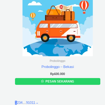
Probolinggo
Probolinggo – Bekasi
Rp
600.000
PESAN SEKARANG
1
2
3
4
…
9
10
11
→