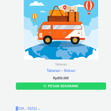
Tabanan
Tabanan – Bekasi
Rp
850.000
PESAN SEKARANG
1
2
3
4
…
9
10
11
→