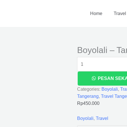
Boyolali
-
Home
Travel
Tangerang
quantity
Boyolali – T
PESAN SEK
Categories:
Boyolali
,
Tra
Tangerang
,
Travel Tang
Rp
450.000
Boyolali
,
Travel