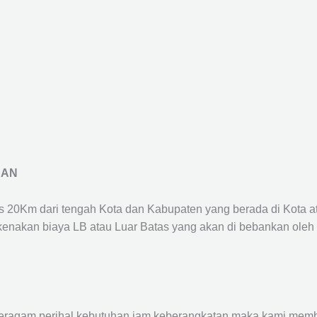
RAN
us 20Km dari tengah Kota dan Kabupaten yang berada di Kota 
ikenakan biaya LB atau Luar Batas yang akan di bebankan oleh
agam perihal kebutuhan jam keberangkatan maka kami membu