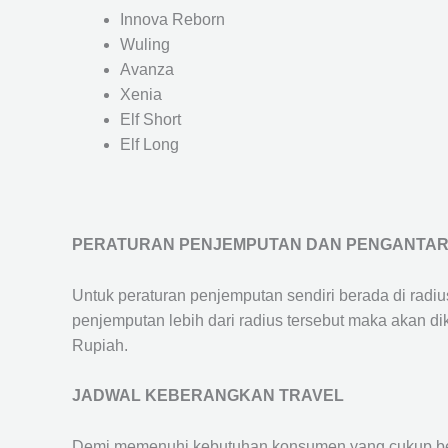
Innova Reborn
Wuling
Avanza
Xenia
Elf Short
Elf Long
PERATURAN PENJEMPUTAN DAN PENGANTA
Untuk peraturan penjemputan sendiri berada di radi
penjemputan lebih dari radius tersebut maka akan d
Rupiah.
JADWAL KEBERANGKAN TRAVEL
Demi memenuhi kebutuhan konsumen yang cukup ber