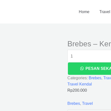
Brebes
-
Home
Travel
Kendal
quantity
Brebes – Ke
PESAN SEK
Categories:
Brebes
,
Trav
Travel Kendal
Rp
200.000
Brebes
,
Travel