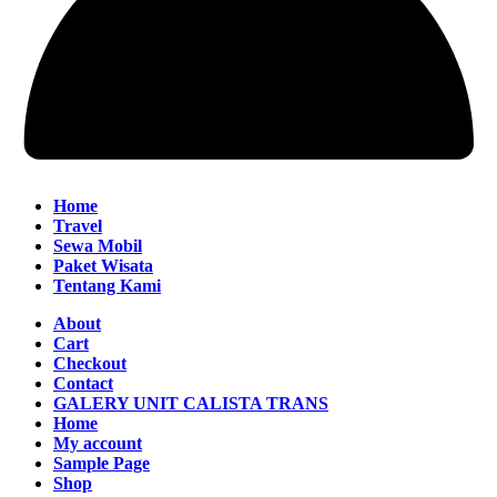
Home
Travel
Sewa Mobil
Paket Wisata
Tentang Kami
About
Cart
Checkout
Contact
GALERY UNIT CALISTA TRANS
Home
My account
Sample Page
Shop