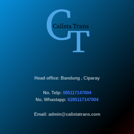
Head office
: Bandung , Ciparay
No. Telp:
085117147004
No. Whastapp:
6285117147004
Email: admin@calistatrans.com