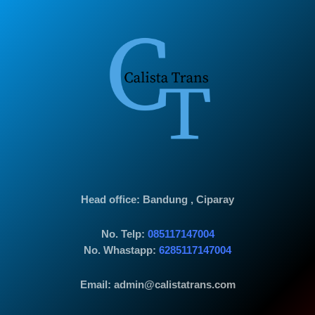
Head office
: Bandung , Ciparay
No. Telp:
085117147004
No. Whastapp:
6285117147004
Email: admin@calistatrans.com