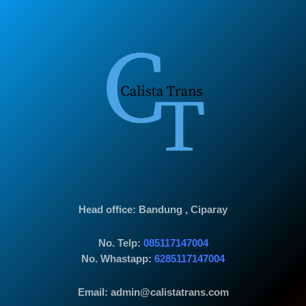
Head office
: Bandung , Ciparay
No. Telp:
085117147004
No. Whastapp:
6285117147004
Email: admin@calistatrans.com