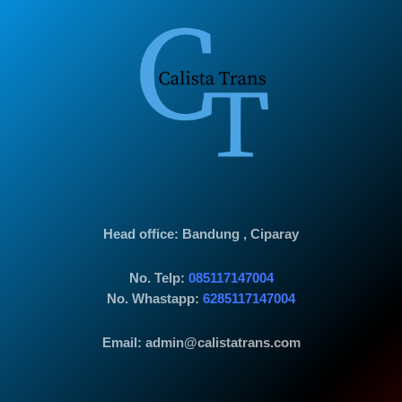
Head office
: Bandung , Ciparay
No. Telp:
085117147004
No. Whastapp:
6285117147004
Email: admin@calistatrans.com