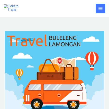
Skip
Buleleng
to
-
content
Lamongan
quantity