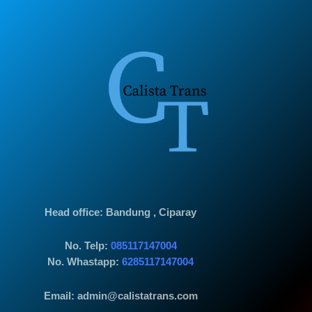
Head office
: Bandung , Ciparay
No. Telp:
085117147004
No. Whastapp:
6285117147004
Email: admin@calistatrans.com