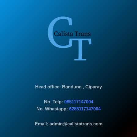
Head office
: Bandung , Ciparay
No. Telp:
085117147004
No. Whastapp:
6285117147004
Email: admin@calistatrans.com