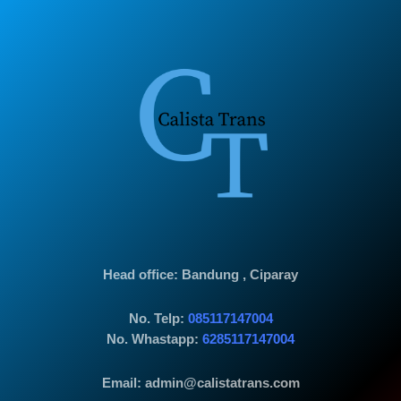
Head office
: Bandung , Ciparay
No. Telp:
085117147004
No. Whastapp:
6285117147004
Email: admin@calistatrans.com