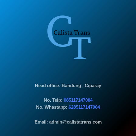
Head office
: Bandung , Ciparay
No. Telp:
085117147004
No. Whastapp:
6285117147004
Email: admin@calistatrans.com