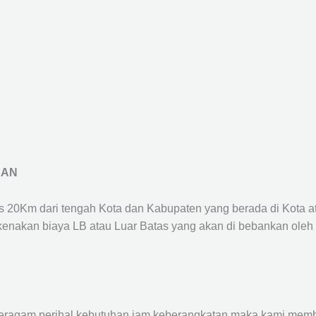
RAN
us 20Km dari tengah Kota dan Kabupaten yang berada di Kota 
ikenakan biaya LB atau Luar Batas yang akan di bebankan oleh
agam perihal kebutuhan jam keberangkatan maka kami membu