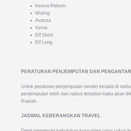
Innova Reborn
Wuling
Avanza
Xenia
Elf Short
Elf Long
PERATURAN PENJEMPUTAN DAN PENGANTA
Untuk peraturan penjemputan sendiri berada di radi
penjemputan lebih dari radius tersebut maka akan d
Rupiah.
JADWAL KEBERANGKAN TRAVEL
Demi memenuhi kebutuhan konsumen yang cukup ber