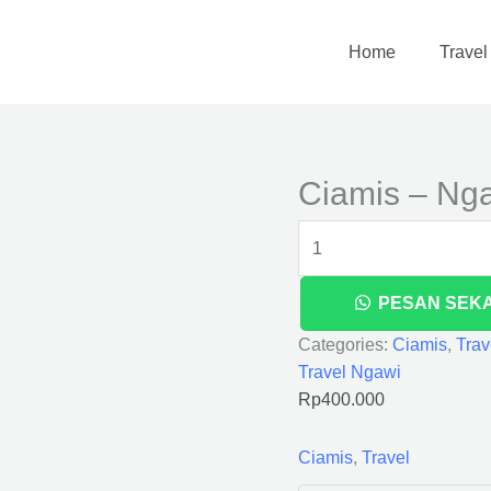
Ciamis
-
Home
Travel
Ngawi
quantity
Ciamis – Ng
PESAN SEK
Categories:
Ciamis
,
Trav
Travel Ngawi
Rp
400.000
Ciamis
,
Travel