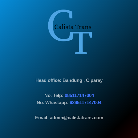
Head office
: Bandung , Ciparay
No. Telp:
085117147004
No. Whastapp:
6285117147004
Email: admin@calistatrans.com