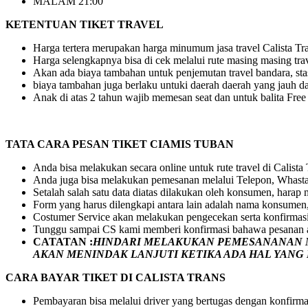
MALAM 21:00
KETENTUAN TIKET TRAVEL
Harga tertera merupakan harga minumum jasa travel Calista Tran
Harga selengkapnya bisa di cek melalui rute masing masing tra
Akan ada biaya tambahan untuk penjemutan travel bandara, stasi
biaya tambahan juga berlaku untuki daerah daerah yang jauh dar
Anak di atas 2 tahun wajib memesan seat dan untuk balita Fre
TATA CARA PESAN TIKET CIAMIS TUBAN
Anda bisa melakukan secara online untuk rute travel di Calista
Anda juga bisa melakukan pemesanan melalui Telepon, Whasta
Setalah salah satu data diatas dilakukan oleh konsumen, hara
Form yang harus dilengkapi antara lain adalah nama konsumen,
Costumer Service akan melakukan pengecekan serta konfirmas
Tunggu sampai CS kami memberi konfirmasi bahawa pesanan a
CATATAN :
HINDARI MELAKUKAN PEMESANANAN M
AKAN MENINDAK LANJUTI KETIKA ADA HAL YAN
CARA BAYAR TIKET DI
CALISTA TRANS
Pembayaran bisa melalui driver yang bertugas dengan konfirma