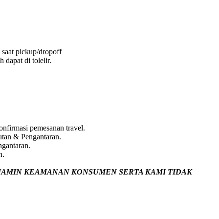
 saat pickup/dropoff
dapat di tolelir.
nfirmasi pemesanan travel.
utan & Pengantaran.
ngantaran.
n.
JAMIN
KEAMANAN KONSUMEN SERTA KAMI TIDAK