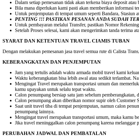
Dalam setiap pemesanan tidak akan terkena biaya deposit atau
Bila mana diperlukan kami pasti akan memberikan informasi t
Untuk penjemputan di tempat umum seperti Bandara, Stasiun 
PENTING !!! PASTIKAN PESANAN ANDA SUDAH T
Untuk pembayaran melalui Transfer, pastikan Nomor Rekening
Setelah Proses selesai, kami akan mengerimkan tanda terima at
SYARAT DAN KETENTUAN TRAVEL CIAMIS TUBAN
Dengan melakukan pemesanan jasa travel semua rute di Calista Trans, 
KEBERANGKATAN DAN PENJEMPUTAN
Jam yang tertulis adalah waktu armada mobil travel kami kelu
Waktu keberangkatan bisa lebih awal atau sedikit terlambat.
Mengingat Travel merupakan transportasi umum dan memerlukan
kamu upayakan untuk selalu tepat waktu.
Calon penumpang bersiap satu jam sebelum pemberangkatan, dr
Calon penumpang akan diberikan nomor supir oleh Customer S
Saat unit travel tiba di tempat penjemputan, namun calon pe
penumpang lainnya.
Mengingat travel merupakan transportasi umum, maka kamu be
Jika travel meninggalkan calon penumpang karena melanggar pe
PERUBAHAN JADWAL DAN PEMBATALAN