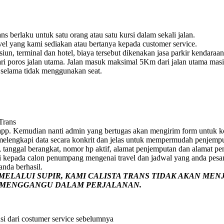
s berlaku untuk satu orang atau satu kursi dalam sekali jalan.
vel yang kami sediakan atau bertanya kepada customer service.
un, terminal dan hotel, biaya tersebut dikenakan jasa parkir kendaraan
i poros jalan utama. Jalan masuk maksimal 5Km dari jalan utama masih 
e selama tidak menggunakan seat.
 Trans
pp. Kemudian nanti admin yang bertugas akan mengirim form untuk ko
p melengkapi data secara konkrit dan jelas untuk mempermudah penjemp
 tanggal berangkat, nomor hp aktif, alamat penjemputan dan alamat pe
i kepada calon penumpang mengenai travel dan jadwal yang anda pesa
nda berhasil.
ELALUI SUPIR, KAMI
CALISTA TRANS
TIDAK AKAN MEN
G MENGGANGU DALAM PERJALANAN
.
si dari costumer service sebelumnya