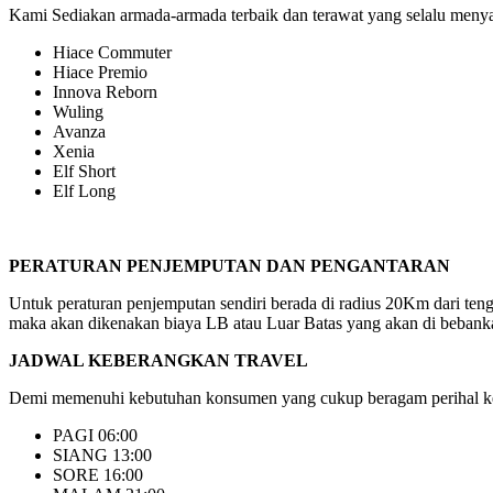
Kami Sediakan armada-armada terbaik dan terawat yang selalu menyaj
Hiace Commuter
Hiace Premio
Innova Reborn
Wuling
Avanza
Xenia
Elf Short
Elf Long
PERATURAN PENJEMPUTAN DAN PENGANTARAN
Untuk peraturan penjemputan sendiri berada di radius 20Km dari ten
maka akan dikenakan biaya LB atau Luar Batas yang akan di bebanka
JADWAL KEBERANGKAN TRAVEL
Demi memenuhi kebutuhan konsumen yang cukup beragam perihal keb
PAGI 06:00
SIANG 13:00
SORE 16:00