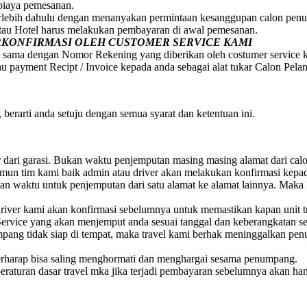
 biaya pemesanan.
erlebih dahulu dengan menanyakan permintaan kesanggupan calon penum
atau Hotel harus melakukan pembayaran di awal pemesanan.
ERKONFIRMASI OLEH CUSTOMER SERVICE KAMI
 sama dengan Nomor Rekening yang diberikan oleh costumer service 
au payment Recipt / Invoice kepada anda sebagai alat tukar Calon Pela
berarti anda setuju dengan semua syarat dan ketentuan ini.
ar dari garasi. Bukan waktu penjemputan masing masing alamat dari ca
 Namun tim kami baik admin atau driver akan melakukan konfirmasi ke
 waktu untuk penjemputan dari satu alamat ke alamat lainnya. Maka 
iver kami akan konfirmasi sebelumnya untuk memastikan kapan unit t
ervice yang akan menjemput anda sesuai tanggal dan keberangkatan s
numpang tidak siap di tempat, maka travel kami berhak meninggalkan 
rharap bisa saling menghormati dan menghargai sesama penumpang.
raturan dasar travel mka jika terjadi pembayaran sebelumnya akan ha