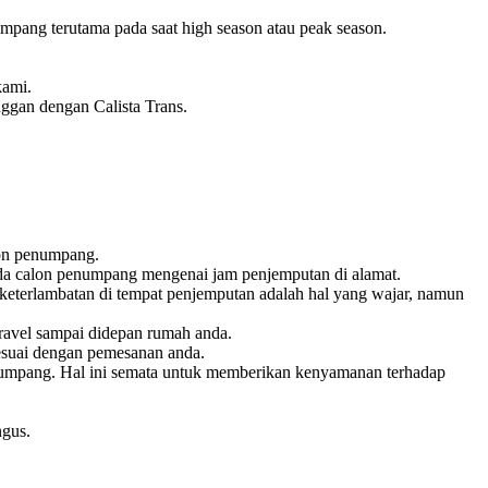
pang terutama pada saat high season atau peak season.
kami.
nggan dengan Calista Trans.
lon penumpang.
pada calon penumpang mengenai jam penjemputan di alamat.
keterlambatan di tempat penjemputan adalah hal yang wajar, namun
ravel sampai didepan rumah anda.
esuai dengan pemesanan anda.
penumpang. Hal ini semata untuk memberikan kenyamanan terhadap
ngus.