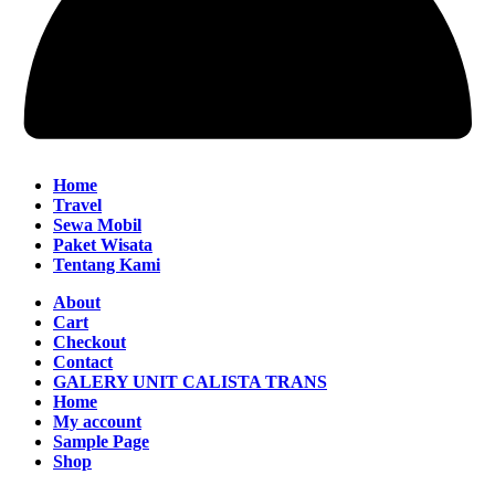
Home
Travel
Sewa Mobil
Paket Wisata
Tentang Kami
About
Cart
Checkout
Contact
GALERY UNIT CALISTA TRANS
Home
My account
Sample Page
Shop