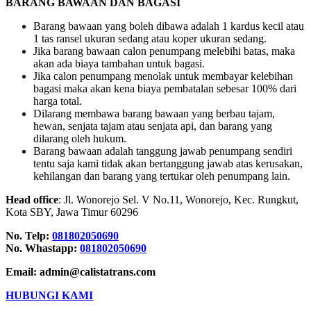
BARANG BAWAAN DAN BAGASI
Barang bawaan yang boleh dibawa adalah 1 kardus kecil atau
1 tas ransel ukuran sedang atau koper ukuran sedang.
Jika barang bawaan calon penumpang melebihi batas, maka
akan ada biaya tambahan untuk bagasi.
Jika calon penumpang menolak untuk membayar kelebihan
bagasi maka akan kena biaya pembatalan sebesar 100% dari
harga total.
Dilarang membawa barang bawaan yang berbau tajam,
hewan, senjata tajam atau senjata api, dan barang yang
dilarang oleh hukum.
Barang bawaan adalah tanggung jawab penumpang sendiri
tentu saja kami tidak akan bertanggung jawab atas kerusakan,
kehilangan dan barang yang tertukar oleh penumpang lain.
Head office
: Jl. Wonorejo Sel. V No.11, Wonorejo, Kec. Rungkut,
Kota SBY, Jawa Timur 60296
No. Telp:
081802050690
No. Whastapp:
081802050690
Email: admin@calistatrans.com
HUBUNGI KAMI