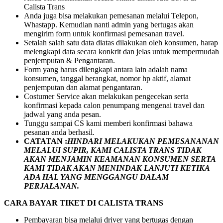
Calista Trans
Anda juga bisa melakukan pemesanan melalui Telepon,
Whastapp. Kemudian nanti admin yang bertugas akan
mengirim form untuk konfirmasi pemesanan travel.
Setalah salah satu data diatas dilakukan oleh konsumen, harap
melengkapi data secara konkrit dan jelas untuk mempermudah
penjemputan & Pengantaran.
Form yang harus dilengkapi antara lain adalah nama
konsumen, tanggal berangkat, nomor hp aktif, alamat
penjemputan dan alamat pengantaran.
Costumer Service akan melakukan pengecekan serta
konfirmasi kepada calon penumpang mengenai travel dan
jadwal yang anda pesan.
Tunggu sampai CS kami memberi konfirmasi bahawa
pesanan anda berhasil.
CATATAN :
HINDARI MELAKUKAN PEMESANANAN
MELALUI SUPIR, KAMI
CALISTA TRANS
TIDAK
AKAN MENJAMIN
KEAMANAN KONSUMEN SERTA
KAMI TIDAK AKAN MENINDAK LANJUTI KETIKA
ADA HAL YANG MENGGANGU DALAM
PERJALANAN
.
CARA BAYAR TIKET DI
CALISTA TRANS
Pembayaran bisa melalui driver yang bertugas dengan