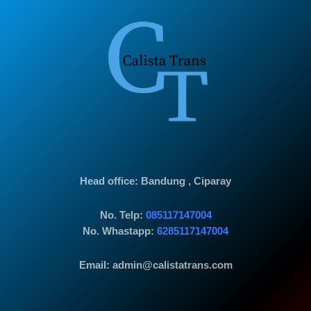
Head office
: Bandung , Ciparay
No. Telp:
085117147004
No. Whastapp:
6285117147004
Email: admin@calistatrans.com