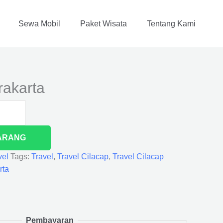
Sewa Mobil
Paket Wisata
Tentang Kami
rakarta
ARANG
vel
Tags:
Travel
,
Travel Cilacap
,
Travel Cilacap
rta
Pembayaran