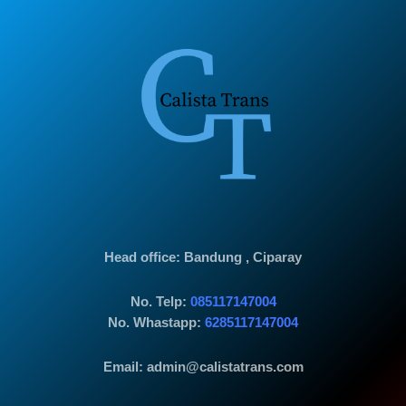
Head office
: Bandung , Ciparay
No. Telp:
085117147004
No. Whastapp:
6285117147004
Email: admin@calistatrans.com