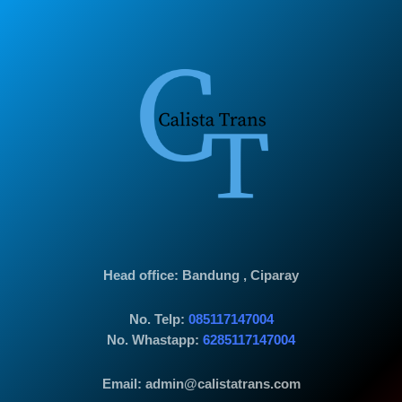
Head office
: Bandung , Ciparay
No. Telp:
085117147004
No. Whastapp:
6285117147004
Email: admin@calistatrans.com