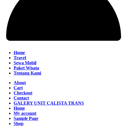
Home
Travel
Sewa Mobil
Paket Wisata
Tentang Kami
About
Cart
Checkout
Contact
GALERY UNIT CALISTA TRANS
Home
My account
Sample Page
Shop