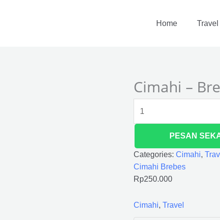
Cimahi
-
Home
Travel
Brebes
quantity
Cimahi – Br
PESAN SEK
Categories:
Cimahi
,
Trav
Cimahi Brebes
Rp
250.000
Cimahi
,
Travel