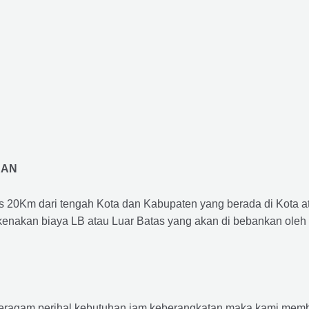
RAN
us 20Km dari tengah Kota dan Kabupaten yang berada di Kota 
ikenakan biaya LB atau Luar Batas yang akan di bebankan oleh
agam perihal kebutuhan jam keberangkatan maka kami membu