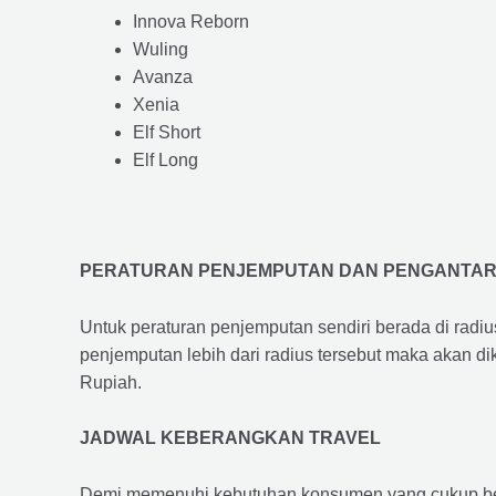
Innova Reborn
Wuling
Avanza
Xenia
Elf Short
Elf Long
PERATURAN PENJEMPUTAN DAN PENGANTA
Untuk peraturan penjemputan sendiri berada di radi
penjemputan lebih dari radius tersebut maka akan d
Rupiah.
JADWAL KEBERANGKAN TRAVEL
Demi memenuhi kebutuhan konsumen yang cukup ber