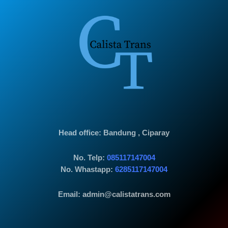
Head office
: Bandung , Ciparay
No. Telp:
085117147004
No. Whastapp:
6285117147004
Email: admin@calistatrans.com