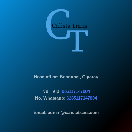
Head office
: Bandung , Ciparay
No. Telp:
085117147004
No. Whastapp:
6285117147004
Email: admin@calistatrans.com