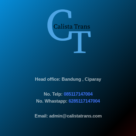
Head office
: Bandung , Ciparay
No. Telp:
085117147004
No. Whastapp:
6285117147004
Email: admin@calistatrans.com