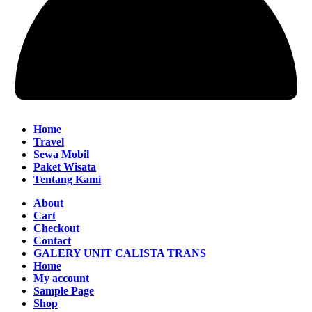
Home
Travel
Sewa Mobil
Paket Wisata
Tentang Kami
About
Cart
Checkout
Contact
GALERY UNIT CALISTA TRANS
Home
My account
Sample Page
Shop