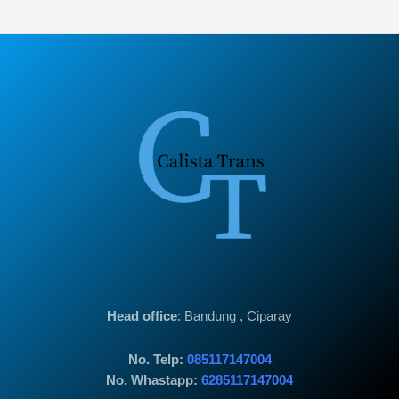
Head office
: Bandung , Ciparay
No. Telp:
085117147004
No. Whastapp:
6285117147004