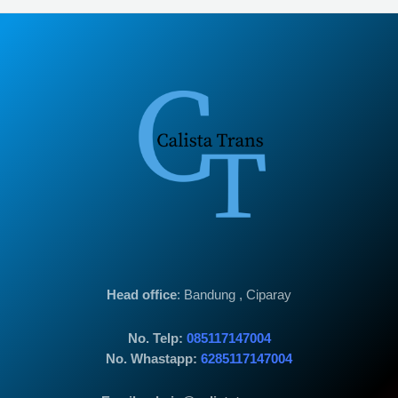
Head office
: Bandung , Ciparay
No. Telp:
085117147004
No. Whastapp:
6285117147004