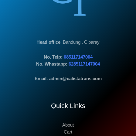
Head office
: Bandung , Ciparay
No. Telp:
085117147004
No. Whastapp:
6285117147004
Email: admin@calistatrans.com
Quick Links
About
Cart