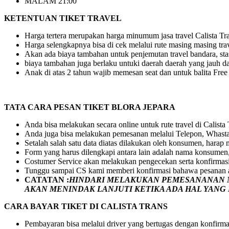
MALAM 21:00
KETENTUAN TIKET TRAVEL
Harga tertera merupakan harga minumum jasa travel Calista Tran
Harga selengkapnya bisa di cek melalui rute masing masing tra
Akan ada biaya tambahan untuk penjemutan travel bandara, stasi
biaya tambahan juga berlaku untuki daerah daerah yang jauh dar
Anak di atas 2 tahun wajib memesan seat dan untuk balita Fre
TATA CARA PESAN TIKET BLORA JEPARA
Anda bisa melakukan secara online untuk rute travel di Calista
Anda juga bisa melakukan pemesanan melalui Telepon, Whasta
Setalah salah satu data diatas dilakukan oleh konsumen, hara
Form yang harus dilengkapi antara lain adalah nama konsumen,
Costumer Service akan melakukan pengecekan serta konfirmas
Tunggu sampai CS kami memberi konfirmasi bahawa pesanan a
CATATAN :
HINDARI MELAKUKAN PEMESANANAN M
AKAN MENINDAK LANJUTI KETIKA ADA HAL YAN
CARA BAYAR TIKET DI
CALISTA TRANS
Pembayaran bisa melalui driver yang bertugas dengan konfirma