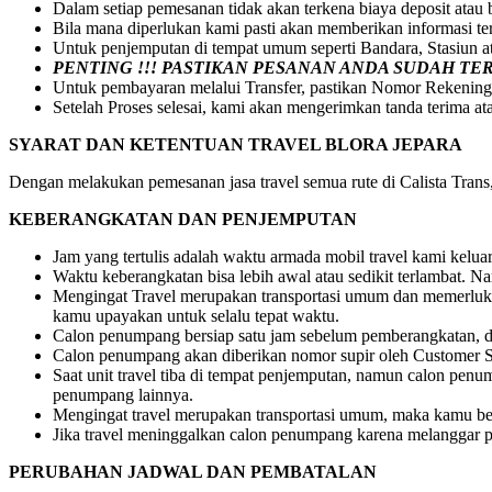
Dalam setiap pemesanan tidak akan terkena biaya deposit atau
Bila mana diperlukan kami pasti akan memberikan informasi t
Untuk penjemputan di tempat umum seperti Bandara, Stasiun 
PENTING !!! PASTIKAN PESANAN ANDA SUDAH T
Untuk pembayaran melalui Transfer, pastikan Nomor Rekening
Setelah Proses selesai, kami akan mengerimkan tanda terima at
SYARAT DAN KETENTUAN TRAVEL BLORA JEPARA
Dengan melakukan pemesanan jasa travel semua rute di Calista Trans, 
KEBERANGKATAN DAN PENJEMPUTAN
Jam yang tertulis adalah waktu armada mobil travel kami kelu
Waktu keberangkatan bisa lebih awal atau sedikit terlambat.
Mengingat Travel merupakan transportasi umum dan memerlukan
kamu upayakan untuk selalu tepat waktu.
Calon penumpang bersiap satu jam sebelum pemberangkatan, dr
Calon penumpang akan diberikan nomor supir oleh Customer S
Saat unit travel tiba di tempat penjemputan, namun calon pe
penumpang lainnya.
Mengingat travel merupakan transportasi umum, maka kamu be
Jika travel meninggalkan calon penumpang karena melanggar pe
PERUBAHAN JADWAL DAN PEMBATALAN