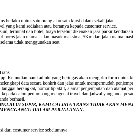
s berlaku untuk satu orang atau satu kursi dalam sekali jalan.
vel yang kami sediakan atau bertanya kepada customer service.
un, terminal dan hotel, biaya tersebut dikenakan jasa parkir kendaraan
i poros jalan utama. Jalan masuk maksimal 5Km dari jalan utama masih 
e selama tidak menggunakan seat.
 Trans
pp. Kemudian nanti admin yang bertugas akan mengirim form untuk ko
p melengkapi data secara konkrit dan jelas untuk mempermudah penjemp
 tanggal berangkat, nomor hp aktif, alamat penjemputan dan alamat pe
i kepada calon penumpang mengenai travel dan jadwal yang anda pesa
nda berhasil.
ELALUI SUPIR, KAMI
CALISTA TRANS
TIDAK AKAN MEN
G MENGGANGU DALAM PERJALANAN
.
si dari costumer service sebelumnya