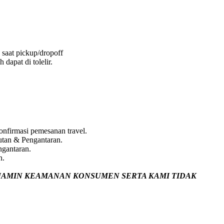
 saat pickup/dropoff
dapat di tolelir.
nfirmasi pemesanan travel.
utan & Pengantaran.
ngantaran.
n.
JAMIN
KEAMANAN KONSUMEN SERTA KAMI TIDAK