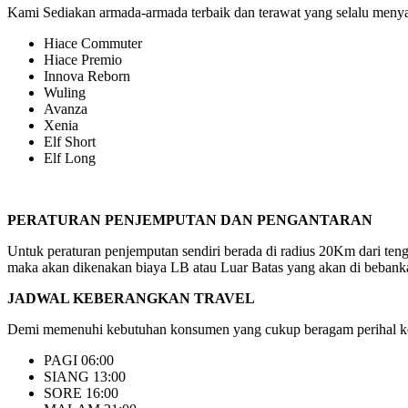
Kami Sediakan armada-armada terbaik dan terawat yang selalu menyaj
Hiace Commuter
Hiace Premio
Innova Reborn
Wuling
Avanza
Xenia
Elf Short
Elf Long
PERATURAN PENJEMPUTAN DAN PENGANTARAN
Untuk peraturan penjemputan sendiri berada di radius 20Km dari ten
maka akan dikenakan biaya LB atau Luar Batas yang akan di bebanka
JADWAL KEBERANGKAN TRAVEL
Demi memenuhi kebutuhan konsumen yang cukup beragam perihal keb
PAGI 06:00
SIANG 13:00
SORE 16:00