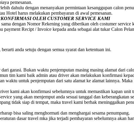
 biaya pemesanan.
erlebih dahulu dengan menanyakan permintaan kesanggupan calon penum
atau Hotel harus melakukan pembayaran di awal pemesanan.
ERKONFIRMASI OLEH CUSTOMER SERVICE KAMI
 sama dengan Nomor Rekening yang diberikan oleh costumer service 
au payment Recipt / Invoice kepada anda sebagai alat tukar Calon Pela
berarti anda setuju dengan semua syarat dan ketentuan ini.
ar dari garasi. Bukan waktu penjemputan masing masing alamat dari ca
 Namun tim kami baik admin atau driver akan melakukan konfirmasi ke
 waktu untuk penjemputan dari satu alamat ke alamat lainnya. Maka 
iver kami akan konfirmasi sebelumnya untuk memastikan kapan unit t
ervice yang akan menjemput anda sesuai tanggal dan keberangkatan s
numpang tidak siap di tempat, maka travel kami berhak meninggalkan 
rharap bisa saling menghormati dan menghargai sesama penumpang.
raturan dasar travel mka jika terjadi pembayaran sebelumnya akan ha