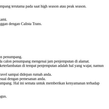
pang terutama pada saat high season atau peak season.
kami.
nggan dengan Calista Trans.
lon penumpang.
pada calon penumpang mengenai jam penjemputan di alamat.
keterlambatan di tempat penjemputan adalah hal yang wajar, namun
ravel sampai didepan rumah anda.
esuai dengan pemesanan anda.
penumpang. Hal ini semata untuk memberikan kenyamanan terhadap
ngus.