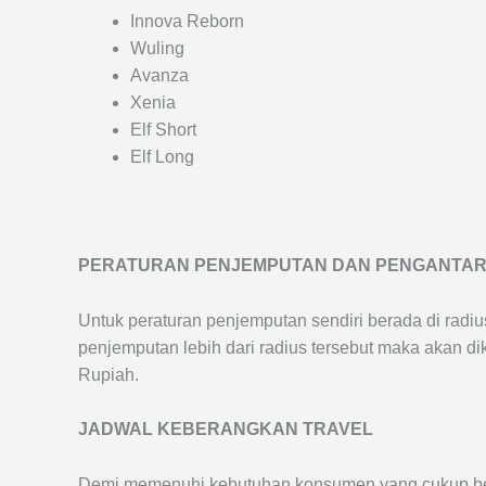
Innova Reborn
Wuling
Avanza
Xenia
Elf Short
Elf Long
PERATURAN PENJEMPUTAN DAN PENGANTA
Untuk peraturan penjemputan sendiri berada di radi
penjemputan lebih dari radius tersebut maka akan d
Rupiah.
JADWAL KEBERANGKAN TRAVEL
Demi memenuhi kebutuhan konsumen yang cukup ber