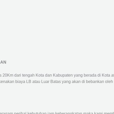
RAN
us 20Km dari tengah Kota dan Kabupaten yang berada di Kota 
ikenakan biaya LB atau Luar Batas yang akan di bebankan oleh
agam perihal kebutuhan jam keberangkatan maka kami membu