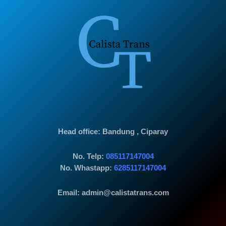
Head office
: Bandung , Ciparay
No. Telp:
085117147004
No. Whastapp:
6285117147004
Email: admin@calistatrans.com