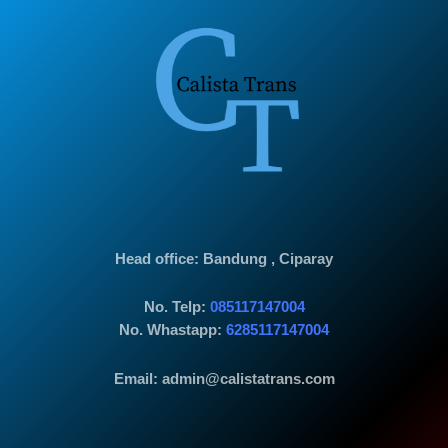
Head office
: Bandung , Ciparay
No. Telp:
085117147004
No. Whastapp:
6285117147004
Email: admin@calistatrans.com