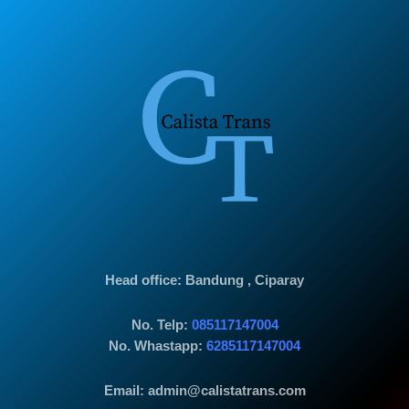
Head office
: Bandung , Ciparay
No. Telp:
085117147004
No. Whastapp:
6285117147004
Email: admin@calistatrans.com