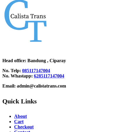
Head office
: Bandung , Ciparay
No. Telp:
085117147004
No. Whastapp:
6285117147004
Email: admin@calistatrans.com
Quick Links
About
Cart
Checkout