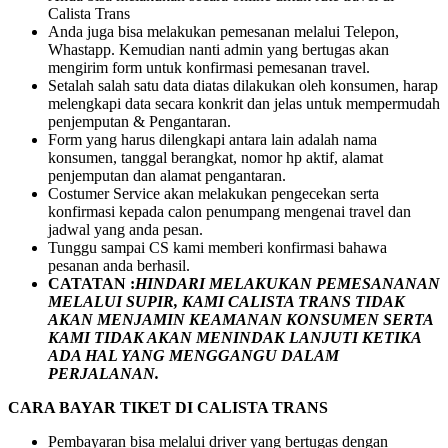
Calista Trans
Anda juga bisa melakukan pemesanan melalui Telepon,
Whastapp. Kemudian nanti admin yang bertugas akan
mengirim form untuk konfirmasi pemesanan travel.
Setalah salah satu data diatas dilakukan oleh konsumen, harap
melengkapi data secara konkrit dan jelas untuk mempermudah
penjemputan & Pengantaran.
Form yang harus dilengkapi antara lain adalah nama
konsumen, tanggal berangkat, nomor hp aktif, alamat
penjemputan dan alamat pengantaran.
Costumer Service akan melakukan pengecekan serta
konfirmasi kepada calon penumpang mengenai travel dan
jadwal yang anda pesan.
Tunggu sampai CS kami memberi konfirmasi bahawa
pesanan anda berhasil.
CATATAN :
HINDARI MELAKUKAN PEMESANANAN
MELALUI SUPIR, KAMI
CALISTA TRANS
TIDAK
AKAN MENJAMIN
KEAMANAN KONSUMEN SERTA
KAMI TIDAK AKAN MENINDAK LANJUTI KETIKA
ADA HAL YANG MENGGANGU DALAM
PERJALANAN
.
CARA BAYAR TIKET DI
CALISTA TRANS
Pembayaran bisa melalui driver yang bertugas dengan